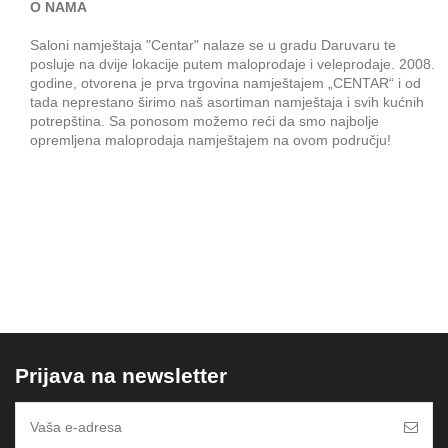
O NAMA
Saloni namještaja "Centar" nalaze se u gradu Daruvaru te
posluje na dvije lokacije putem maloprodaje i veleprodaje. 2008.
godine, otvorena je prva trgovina namještajem „CENTAR“ i od
tada neprestano širimo naš asortiman namještaja i svih kućnih
potrepština. Sa ponosom možemo reći da smo najbolje
opremljena maloprodaja namještajem na ovom području!
Prijava na newsletter