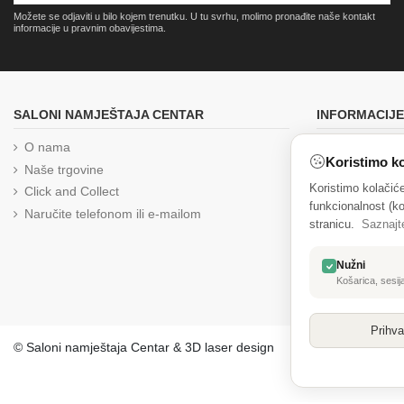
Možete se odjaviti u bilo kojem trenutku. U tu svrhu, molimo pronađite naše kontakt
informacije u pravnim obavijestima.
SALONI NAMJEŠTAJA CENTAR
INFORMACIJE
O nama
Brza i pouzd
Koristimo ko
Naše trgovine
Uvjeti prodaj
Koristimo kolačić
Click and Collect
Izjava o priva
funkcionalnost (ko
Naručite telefonom ili e-mailom
Reklamacija
stranicu.
Saznajt
Kolačići
Zaštita osob
Nužni
Jednostrani 
Košarica, sesija
Prihva
© Saloni namještaja Centar & 3D laser design