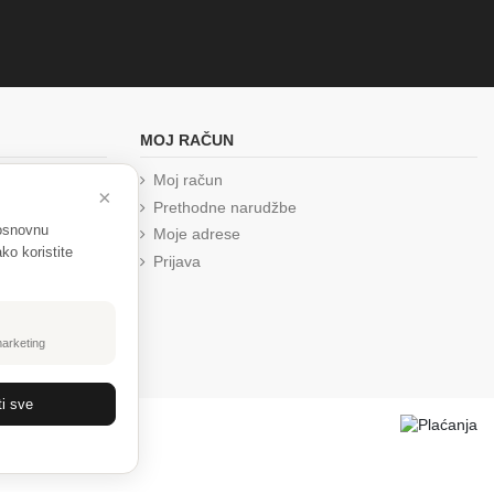
MOJ RAČUN
Moj račun
×
Prethodne narudžbe
 osnovnu
Moje adrese
ko koristite
Prijava
marketing
ti sve