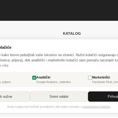
KATALOG
ana dostava
Akcije
lačiće
e
Novi proizvodi
e kako bismo poboljšali vaše iskustvo na stranici. Nužni kolačići osiguravaju
tnosti
Najprodavanije
šarica, prijava), dok analitički i marketinški kolačići nam pomažu razumjeti ka
e više
nih podataka (GDPR)
Analitički
Marketinški
raskid ugovora
, prijava
Google Analytics, statistika
Facebook Pixel, re
ti nužne
Snimi odabir
Prihva
Svoju suglasnost možete promijeniti u bilo kojem trenutku u
postavkama kolačića
.