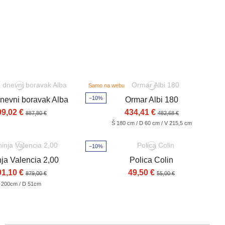
Samo na webu
−10%
dnevni boravak Alba
Ormar Albi 180
99,02 €
434,41 €
887,80 €
482,68 €
Š 180 cm / D 60 cm / V 215,5 cm
−10%
ja Valencia 2,00
Polica Colin
91,10 €
49,50 €
879,00 €
55,00 €
 200cm / D 51cm