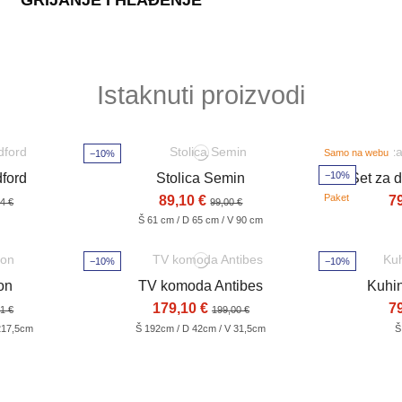
GRIJANJE I HLAĐENJE
Istaknuti proizvodi
Samo na webu
−10%
−10%
ford
Stolica Semin
Set za 
Paket
89,10 €
7
4 €
99,00 €
Š 61 cm / D 65 cm / V 90 cm
−10%
−10%
on
TV komoda Antibes
Kuhin
179,10 €
7
1 €
199,00 €
217,5cm
Š 192cm / D 42cm / V 31,5cm
Š