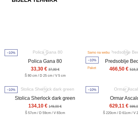
BIJELA TEHNIKA
Samo na webu
−10%
−10%
Polica Gana 80
Predsoblje Bed
Paket
33,30 €
466,50 €
37,00 €
518,3
Š 80 cm / D 25 cm / V 5 cm
−10%
−10%
Stolica Sherlock dark green
Ormar Ascal
134,10 €
629,11 €
149,00 €
699,0
Š 57cm / D 59cm / V 83cm
Š 220cm / D 61cm / V 