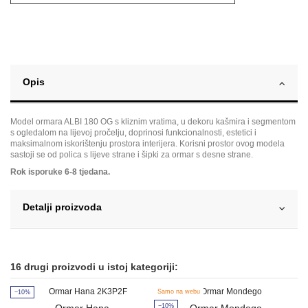
Opis
Model ormara ALBI 180 OG s kliznim vratima, u dekoru kašmira i segmentom
s ogledalom na lijevoj pročelju, doprinosi funkcionalnosti, estetici i
maksimalnom iskorištenju prostora interijera. Korisni prostor ovog modela
sastoji se od polica s lijeve strane i šipki za ormar s desne strane.
Rok isporuke 6-8 tjedana.
Detalji proizvoda
16 drugi proizvodi u istoj kategoriji:
Samo na webu
−10%
−
−10%