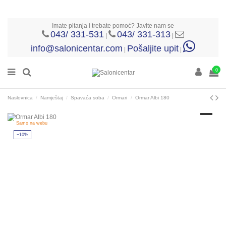
Imate pitanja i trebate pomoć? Javite nam se
043/ 331-531
043/ 331-313
|
|
info@salonicentar.com
Pošaljite upit
|
|
0
Naslovnica
Namještaj
Spavaća soba
Ormari
Ormar Albi 180
Samo na webu
−10%