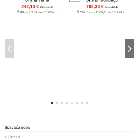
Ormar Hana
Ormar Mondego
242,10 €
792,38 €
269,00 €
880,43 €
Š 80cm / D 52cm / V 205cm
Š 262,5 cm / D 65,5 cm / V 224 cm
Spavaća soba
Ormari