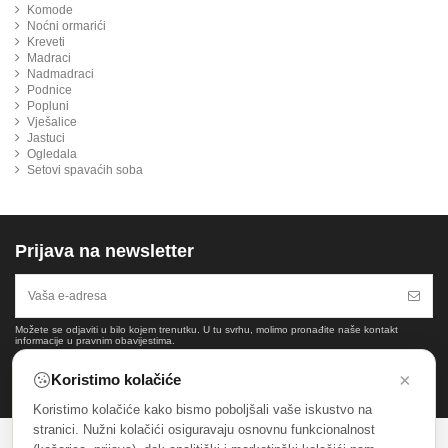
Komode
Noćni ormarići
Kreveti
Madraci
Nadmadraci
Podnice
Popluni
Vješalice
Jastuci
Ogledala
Setovi spavaćih soba
Prijava na newsletter
Možete se odjaviti u bilo kojem trenutku. U tu svrhu, molimo pronađite naše kontakt
informacije u pravnim obavijestima.
×
Koristimo kolačiće
Koristimo kolačiće kako bismo poboljšali vaše iskustvo na
stranici. Nužni kolačići osiguravaju osnovnu funkcionalnost