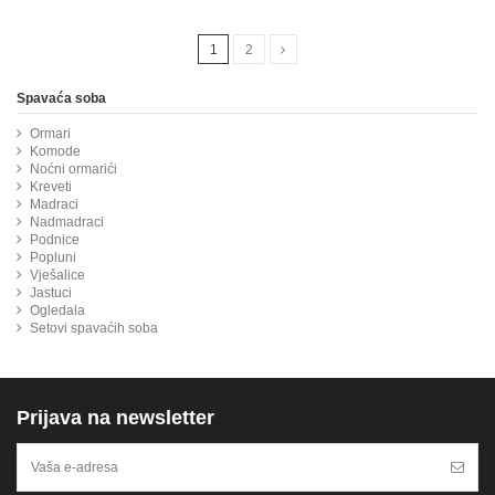
1
2
Spavaća soba
Ormari
Komode
Noćni ormarići
Kreveti
Madraci
Nadmadraci
Podnice
Popluni
Vješalice
Jastuci
Ogledala
Setovi spavaćih soba
Prijava na newsletter