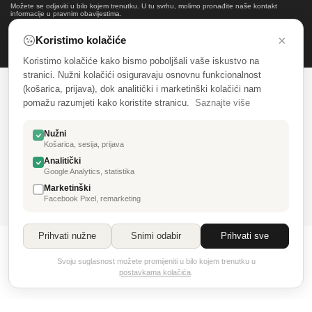
Možete se odjaviti u bilo kojem trenutku. U tu svrhu, molimo pronađite naše kontakt
informacije u pravnim obavijestima.
×
Koristimo kolačiće
Koristimo kolačiće kako bismo poboljšali vaše iskustvo na
stranici. Nužni kolačići osiguravaju osnovnu funkcionalnost
(košarica, prijava), dok analitički i marketinški kolačići nam
SALONI NAMJEŠTAJA CENTAR
pomažu razumjeti kako koristite stranicu.
Saznajte više
INFORMACIJE
Nužni
Košarica, sesija, prijava
KATALOG
Analitički
Google Analytics, statistika
MOJ RAČUN
Marketinški
Facebook Pixel, remarketing
Prihvati nužne
Snimi odabir
Prihvati sve
© Saloni namještaja Centar & 3D laser design
Svoju suglasnost možete promijeniti u bilo kojem trenutku u
postavkama kolačića
.