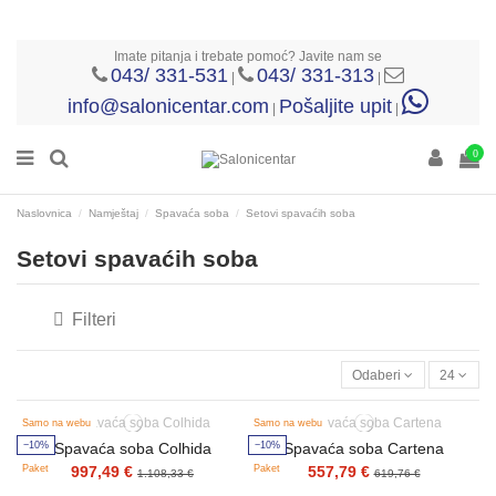
Imate pitanja i trebate pomoć? Javite nam se
043/ 331-531
043/ 331-313
|
|
info@salonicentar.com
Pošaljite upit
|
|
0
Naslovnica
Namještaj
Spavaća soba
Setovi spavaćih soba
Setovi spavaćih soba
Filteri
Odaberi
24
Samo na webu
Samo na webu
−10%
−10%
Spavaća soba Colhida
Spavaća soba Cartena
Paket
Paket
997,49 €
557,79 €
1.108,33 €
619,76 €