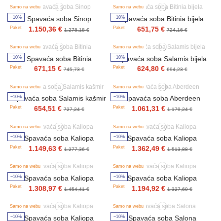
Samo na webu
Samo na webu
−10%
−10%
Spavaća soba Sinop
Spavaća soba Bitinia bijela
Paket
Paket
1.150,36 €
651,75 €
1.278,18 €
724,16 €
Samo na webu
Samo na webu
−10%
−10%
Spavaća soba Bitinia
Spavaća soba Salamis bijela
Paket
Paket
671,15 €
624,80 €
745,73 €
694,23 €
Samo na webu
Samo na webu
−10%
−10%
Spavaća soba Salamis kašmir
Spavaća soba Aberdeen
Paket
Paket
654,51 €
1.061,31 €
727,24 €
1.179,24 €
Samo na webu
Samo na webu
−10%
−10%
Spavaća soba Kaliopa
Spavaća soba Kaliopa
Paket
Paket
1.149,63 €
1.362,49 €
1.277,36 €
1.513,88 €
Samo na webu
Samo na webu
−10%
−10%
Spavaća soba Kaliopa
Spavaća soba Kaliopa
Paket
Paket
1.308,97 €
1.194,92 €
1.454,41 €
1.327,69 €
Samo na webu
Samo na webu
−10%
−10%
Spavaća soba Kaliopa
Spavaća soba Salona