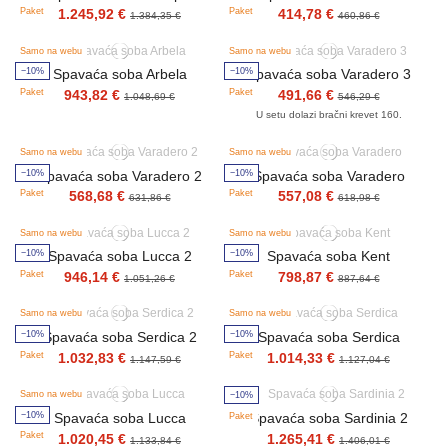
Paket
Paket
1.245,92 €
414,78 €
1.384,35 €
460,86 €
Samo na webu
Samo na webu
−10%
−10%
Spavaća soba Arbela
Spavaća soba Varadero 3
Paket
Paket
943,82 €
491,66 €
1.048,69 €
546,29 €
U setu dolazi bračni krevet 160.
Samo na webu
Samo na webu
−10%
−10%
Spavaća soba Varadero 2
Spavaća soba Varadero
Paket
Paket
568,68 €
557,08 €
631,86 €
618,98 €
Samo na webu
Samo na webu
−10%
−10%
Spavaća soba Lucca 2
Spavaća soba Kent
Paket
Paket
946,14 €
798,87 €
1.051,26 €
887,64 €
Samo na webu
Samo na webu
−10%
−10%
Spavaća soba Serdica 2
Spavaća soba Serdica
Paket
Paket
1.032,83 €
1.014,33 €
1.147,59 €
1.127,04 €
Samo na webu
−10%
−10%
Paket
Spavaća soba Lucca
Spavaća soba Sardinia 2
Paket
1.020,45 €
1.265,41 €
1.133,84 €
1.406,01 €