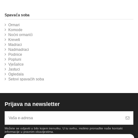
Spavaća soba
Ormari
Komode
Noćni ormarići
Kreveti
Madraci
Nadmadraci
Podnice
Popluni
Vješalice
Jastuci
Ogledala
Setovi spavaćih soba
Prijava na newsletter
Možete se odjaviti u bilo kojem trenutku. U tu svrhu, molimo pronađite naše kontakt
informacije u pravnim obavijestima.