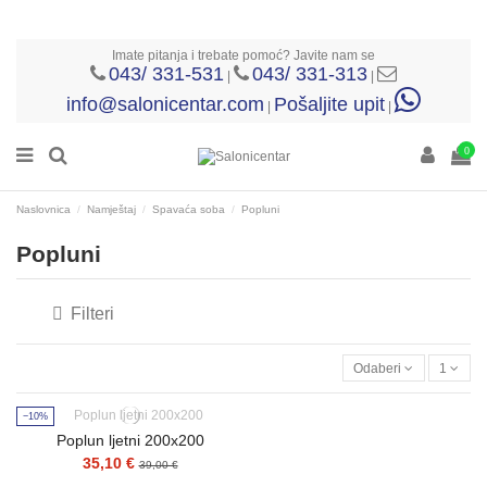
Imate pitanja i trebate pomoć? Javite nam se
043/ 331-531
043/ 331-313
|
|
info@salonicentar.com
Pošaljite upit
|
|
0
Naslovnica
Namještaj
Spavaća soba
Popluni
Popluni
Filteri
Odaberi
1
−10%
Poplun ljetni 200x200
35,10 €
39,00 €