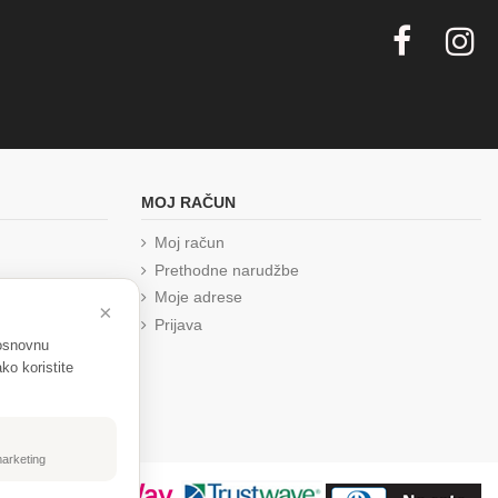
MOJ RAČUN
Moj račun
Prethodne narudžbe
Moje adrese
×
Prijava
 osnovnu
ko koristite
marketing