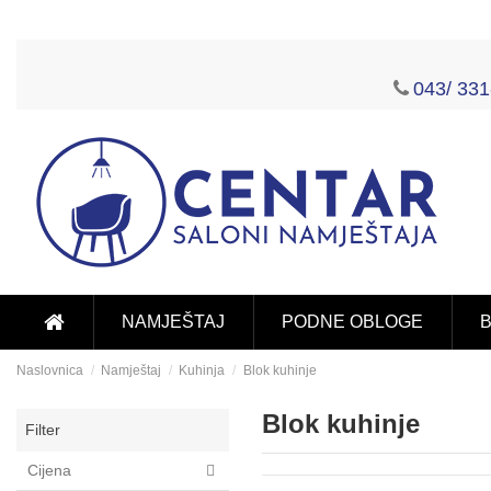
043/ 331
NAMJEŠTAJ
PODNE OBLOGE
B
Naslovnica
Namještaj
Kuhinja
Blok kuhinje
Blok kuhinje
Filter
Cijena