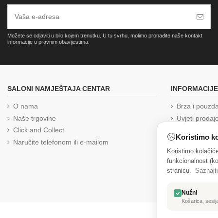
Možete se odjaviti u bilo kojem trenutku. U tu svrhu, molimo pronađite naše kontakt
informacije u pravnim obavijestima.
SALONI NAMJEŠTAJA CENTAR
INFORMACIJE
O nama
Brza i pouzd
Naše trgovine
Uvjeti prodaj
Click and Collect
Izjava o priva
Koristimo ko
Naručite telefonom ili e-mailom
Reklamacija
Koristimo kolačić
Kolačići
funkcionalnost (ko
Zaštita osob
stranicu.
Saznajt
Jednostrani 
Nužni
Košarica, sesija