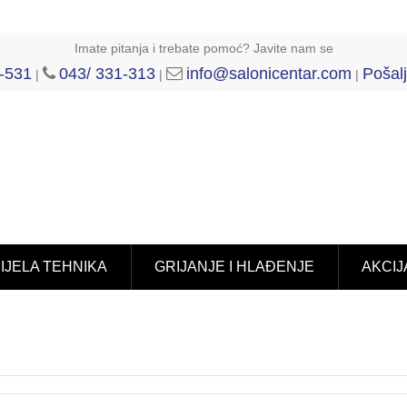
Imate pitanja i trebate pomoć? Javite nam se
-531
043/ 331-313
info@salonicentar.com
Pošalj
|
|
|
IJELA TEHNIKA
GRIJANJE I HLAĐENJE
AKCIJ