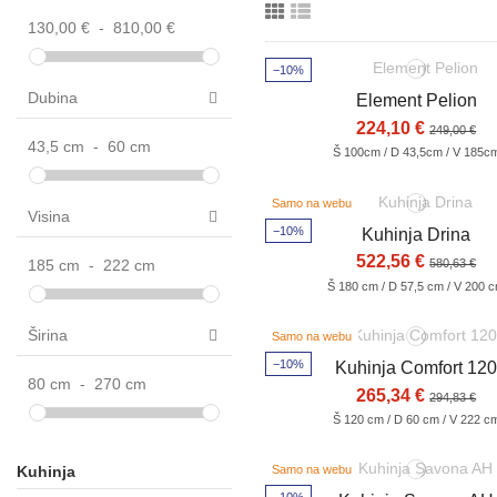
130,00 €
-
810,00 €
−10%
Dubina
Element Pelion
224,10 €
249,00 €
43,5 cm
-
60 cm
Š 100cm / D 43,5cm / V 185c
Samo na webu
Visina
−10%
Kuhinja Drina
522,56 €
185 cm
-
222 cm
580,63 €
Š 180 cm / D 57,5 cm / V 200 
Širina
Samo na webu
−10%
Kuhinja Comfort 12
80 cm
-
270 cm
265,34 €
294,83 €
Š 120 cm / D 60 cm / V 222 c
Kuhinja
Samo na webu