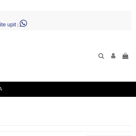
ite upit
|
A