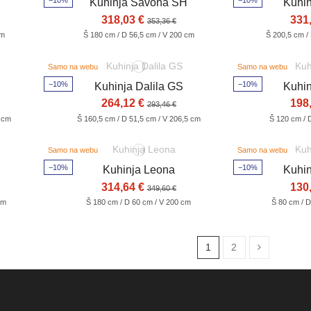
−10%
−10%
Kuhinja Savona SH
Kuhin
318,03 €
331
353,36 €
cm
Š 180 cm / D 56,5 cm / V 200 cm
Š 200,5 cm /
Samo na webu
Samo na webu
−10%
−10%
Kuhinja Dalila GS
Kuhin
264,12 €
198
293,46 €
5 cm
Š 160,5 cm / D 51,5 cm / V 206,5 cm
Š 120 cm / 
Samo na webu
Samo na webu
−10%
−10%
Kuhinja Leona
Kuhin
314,64 €
130
349,60 €
cm
Š 180 cm / D 60 cm / V 200 cm
Š 80 cm / D
1
2