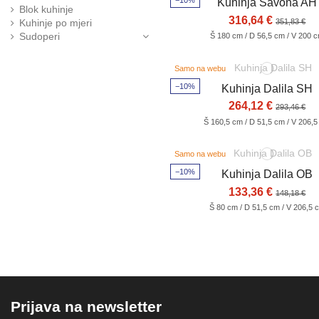
−10%
Kuhinja Savona AH
Blok kuhinje
316,64 €
351,83 €
Kuhinje po mjeri
Sudoperi
Š 180 cm / D 56,5 cm / V 200 
Samo na webu
−10%
Kuhinja Dalila SH
264,12 €
293,46 €
Š 160,5 cm / D 51,5 cm / V 206,
Samo na webu
−10%
Kuhinja Dalila OB
133,36 €
148,18 €
Š 80 cm / D 51,5 cm / V 206,5 
Prijava na newsletter