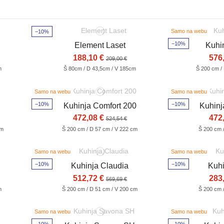
Samo na webu
−10%
−10%
Element Laset
Kuhi
188,10 €
576
209,00 €
m
Š 80cm / D 43,5cm / V 185cm
Š 200 cm /
Samo na webu
Samo na webu
−10%
−10%
Kuhinja Comfort 200
Kuhinj
472,08 €
472
524,54 €
cm
Š 200 cm / D 57 cm / V 222 cm
Š 200 cm 
Samo na webu
Samo na webu
−10%
−10%
0
Kuhinja Claudia
Kuh
512,72 €
283
569,69 €
m
Š 200 cm / D 51 cm / V 200 cm
Š 200 cm 
Samo na webu
Samo na webu