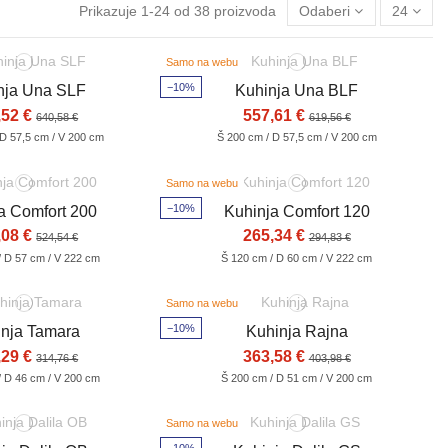
Prikazuje 1-24 od 38 proizvoda
Odaberi
24
Samo na webu
−10%
nja Una SLF
Kuhinja Una BLF
,52 €
557,61 €
640,58 €
619,56 €
 D 57,5 cm / V 200 cm
Š 200 cm / D 57,5 cm / V 200 cm
Samo na webu
−10%
a Comfort 200
Kuhinja Comfort 120
,08 €
265,34 €
524,54 €
294,83 €
/ D 57 cm / V 222 cm
Š 120 cm / D 60 cm / V 222 cm
Samo na webu
−10%
inja Tamara
Kuhinja Rajna
,29 €
363,58 €
314,76 €
403,98 €
/ D 46 cm / V 200 cm
Š 200 cm / D 51 cm / V 200 cm
Samo na webu