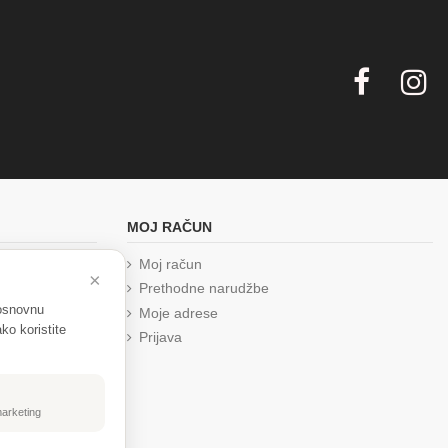
MOJ RAČUN
Moj račun
×
Prethodne narudžbe
 osnovnu
Moje adrese
ko koristite
Prijava
marketing