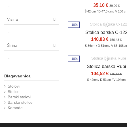
35,10 €
-
39,00 €
Š 42 cm / D 47,5 cm / V 100 c
Visina
−10%
-
Stolica barska C-12
140,83 €
156,48 €
Širina
Š 36cm / D 51cm / V 86-108c
-
−10%
Stolica barska Rubi
104,52 €
116,13 €
Blagavaonica
Š 42cm / D 51cm / V 104cm
Stolovi
Stolice
Barski stolovi
Barske stolice
Komode