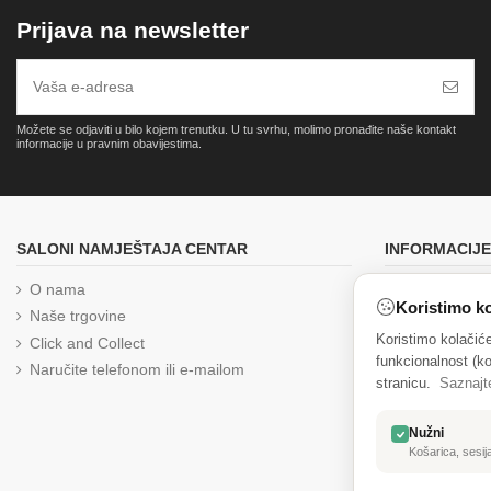
Prijava na newsletter
Možete se odjaviti u bilo kojem trenutku. U tu svrhu, molimo pronađite naše kontakt
informacije u pravnim obavijestima.
SALONI NAMJEŠTAJA CENTAR
INFORMACIJE
O nama
Brza i pouzd
Koristimo ko
Naše trgovine
Uvjeti prodaj
Koristimo kolačić
Click and Collect
Izjava o priva
funkcionalnost (ko
Naručite telefonom ili e-mailom
Reklamacija
stranicu.
Saznajt
Kolačići
Zaštita osob
Nužni
Jednostrani 
Košarica, sesija