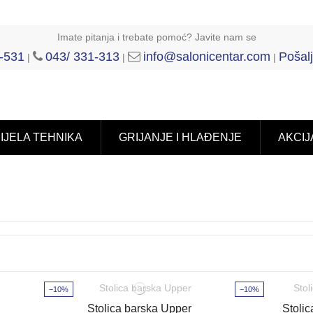
Imate pitanja i trebate pomoć? Javite nam se
-531
043/ 331-313
info@salonicentar.com
Pošalj
|
|
|
IJELA TEHNIKA
GRIJANJE I HLAĐENJE
AKCIJ
−10%
−10%
Stolica barska Upper
Stolic