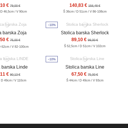
,10 €
140,83 €
79,00 €
156,48 €
 D 46,5cm / V 90cm
Š 36cm / D 51cm / V 86-108cm
−10%
a barska Zoja
Stolica barska Sherlock
,50 €
89,10 €
75,00 €
99,00 €
Š 52,5cm / D 51cm / V 102cm
D 62cm / V 82-100cm
−10%
a barska Linde
Stolica barska Line
,11 €
67,50 €
90,13 €
75,00 €
 D 49cm / V 110cm
Š 44cm / D 49cm / V 93cm