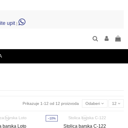
ite upit
|
A
Prikazuje 1-12 od 12 proizvoda
Odaberi
12
−10%
a barska Loto
Stolica barska C-122