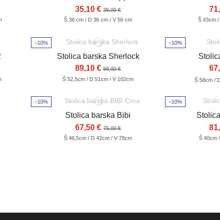
35,10 €
71
39,00 €
m
Š 36 cm / D 36 cm / V 56 cm
Š 43cm /
−10%
−10%
2
Stolica barska Sherlock
Stolic
89,10 €
67
99,00 €
m
Š 52,5cm / D 51cm / V 102cm
Š 58cm / 
−10%
−10%
Stolica barska Bibi
Stolic
67,50 €
81
75,00 €
Š 46,5cm / D 42cm / V 78cm
Š 40cm /