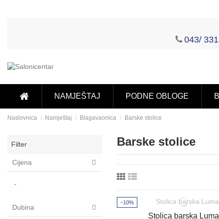
043/ 331
NAMJEŠTAJ
PODNE OBLOGE
B
Naslovnica
Namještaj
Blagavaonica
Barske stolice
Barske stolice
Filter
Cijena
-
−10%
Dubina
Stolica barska Luma