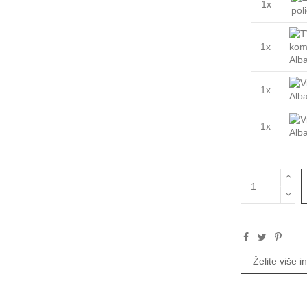
1x
1x
1x
1x
Želite više 