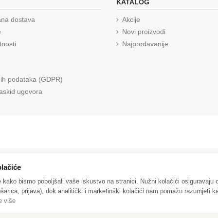
KATALOG
ana dostava
Akcije
e
Novi proizvodi
tnosti
Najprodavanije
nih podataka (GDPR)
raskid ugovora
lačiće
e kako bismo poboljšali vaše iskustvo na stranici. Nužni kolačići osiguravaju
šarica, prijava), dok analitički i marketinški kolačići nam pomažu razumjeti ka
e više