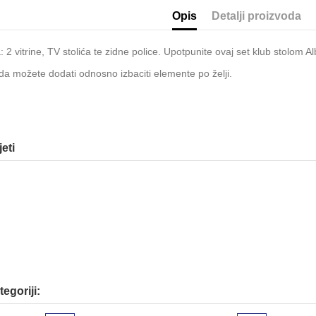
Opis
Detalji proizvoda
 2 vitrine, TV stolića te zidne police. Upotpunite ovaj set klub stolom Al
da možete dodati odnosno izbaciti elemente po želji.
eti
tegoriji: