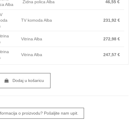
Zidna polica Alba
46,55 €
TV komoda Alba
231,92 €
Vitrina Alba
272,98 €
Vitrina Alba
247,57 €
Dodaj u košaricu
informacija o proizvodu? Pošaljite nam upit.