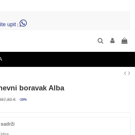
ite upit
|
A
nevni boravak Alba
887,80 €
-10%
 sadrži