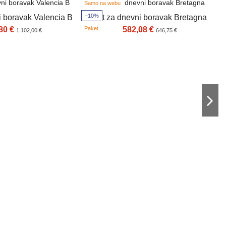
Samo na webu
S
−10%
−
i boravak Valencia B
Set za dnevni boravak Bretagna
Paket
P
80 €
582,08 €
1.102,00 €
646,75 €