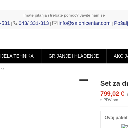
Imate pitanja i trebate pomoć? Javite nam se
-531
043/ 331-313
info@salonicentar.com
Pošalj
|
|
|
IJELA TEHNIKA
GRIJANJE I HLAĐENJE
AKCIJ
lba
Set za d
799,02 €
s PDV-om
Ovaj paket