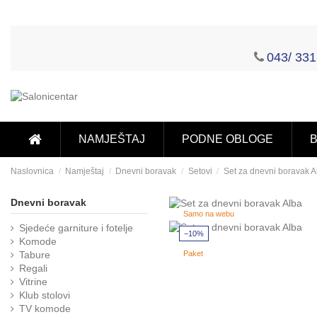
043/ 331
NAMJEŠTAJ
PODNE OBLOGE
B
Naslovnica
Namještaj
Dnevni boravak
Setovi
Set za dnevni boravak A
Dnevni boravak
Samo na webu
Sjedeće garniture i fotelje
−10%
Komode
Paket
Tabure
Regali
Vitrine
Klub stolovi
TV komode