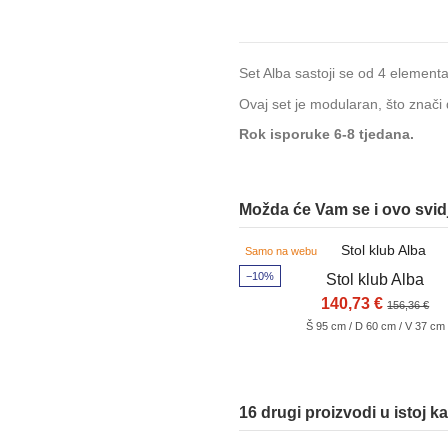
Set Alba sastoji se od 4 elementa:
Ovaj set je modularan, što znači 
Rok isporuke 6-8 tjedana.
Možda će Vam se i ovo svidj
Samo na webu
−10%
Stol klub Alba
140,73 €
156,36 €
Š 95 cm / D 60 cm / V 37 cm
16 drugi proizvodi u istoj ka