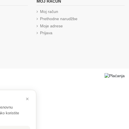
MOJ RAČUN
Moj račun
Prethodne narudžbe
Moje adrese
Prijava
×
 osnovnu
ko koristite