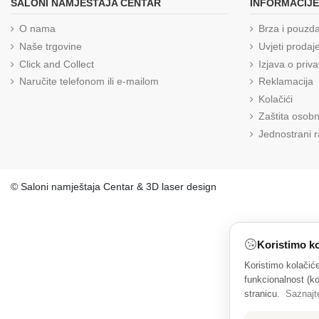
SALONI NAMJEŠTAJA CENTAR
INFORMACIJE
O nama
Brza i pouzd
Naše trgovine
Uvjeti prodaj
Click and Collect
Izjava o priva
Naručite telefonom ili e-mailom
Reklamacija
Kolačići
Zaštita osob
Jednostrani 
© Saloni namještaja Centar & 3D laser design
Koristimo ko
Koristimo kolačić
funkcionalnost (ko
stranicu.
Saznajt