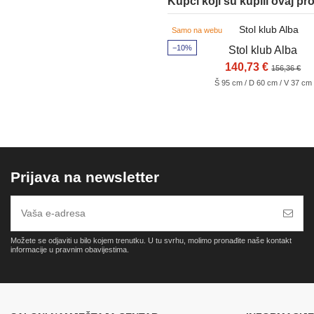
Kupci koji su kupili ovaj pr
Samo na webu
−10%
Stol klub Alba
140,73 €
156,36 €
Š 95 cm / D 60 cm / V 37 cm
Prijava na newsletter
Možete se odjaviti u bilo kojem trenutku. U tu svrhu, molimo pronađite naše kontakt
informacije u pravnim obavijestima.