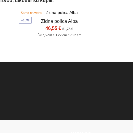
oizvod, također su kupili:
Samo na webu
−10%
Zidna polica Alba
46,55 €
51,73 €
Š 87,5 cm / D 22 cm / V 22 cm