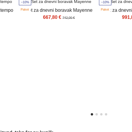
−10%
−10%
ntempo
Set za dnevni boravak Mayenne
Set za dnevn
Paket
Paket
667,80 €
991,
742,00 €