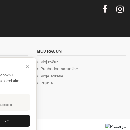
MOJ RAČUN
Moj račun
×
Prethodne narudžbe
 osnovnu
Moje adrese
ko koristite
Prijava
marketing
ti sve