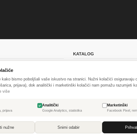
KATALOG
ana dostava
Akcije
lačiće
e
Novi proizvodi
e kako bismo poboljšali vaše iskustvo na stranici. Nužni kolačići osiguravaju
tnosti
Najprodavanije
šarica, prijava), dok analitički i marketinški kolačići nam pomažu razumjeti ka
e više
nih podataka (GDPR)
Analitički
Marketinški
raskid ugovora
, prijava
Google Analytics, statistika
Facebook Pixel, re
ti nužne
Snimi odabir
Prihva