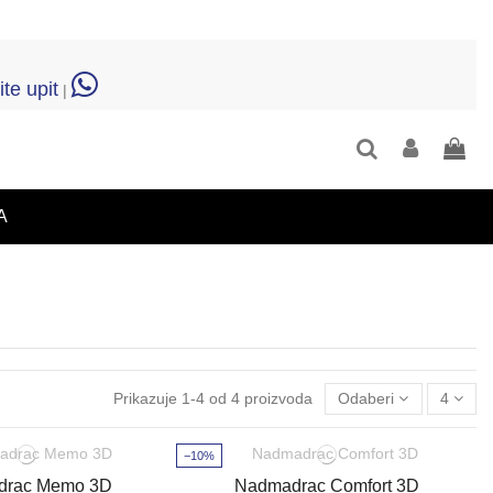
ite upit
|
A
Prikazuje 1-4 od 4 proizvoda
Odaberi
4
−10%
drac Memo 3D
Nadmadrac Comfort 3D