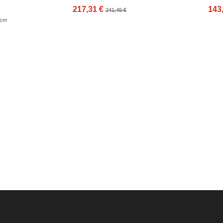
217,31 €
143
241,45 €
 cm