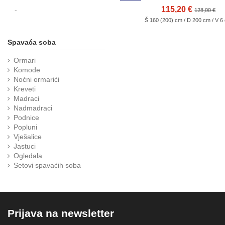
115,20 €
-
128,00 €
Š 160 (200) cm / D 200 cm / V 6
Spavaća soba
Ormari
Komode
Noćni ormarići
Kreveti
Madraci
Nadmadraci
Podnice
Popluni
Vješalice
Jastuci
Ogledala
Setovi spavaćih soba
Prijava na newsletter