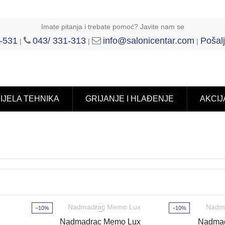
Imate pitanja i trebate pomoć? Javite nam se
-531
043/ 331-313
info@salonicentar.com
Pošalj
|
|
|
IJELA TEHNIKA
GRIJANJE I HLAĐENJE
AKCIJ
−10%
−10%
Nadmadrac Memo Lux
Nadma