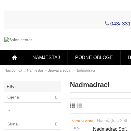
043/ 331
NAMJEŠTAJ
PODNE OBLOGE
B
Naslovnica
Namještaj
Spavaća soba
Nadmadraci
Nadmadraci
Filter
Cijena
-
Samo na webu
Širina
−10%
Nadmadrac Soft