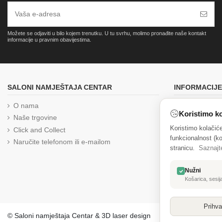
Možete se odjaviti u bilo kojem trenutku. U tu svrhu, molimo pronađite naše kontakt
informacije u pravnim obavijestima.
SALONI NAMJEŠTAJA CENTAR
INFORMACIJE
O nama
Brza i pouzd
Koristimo ko
Naše trgovine
Uvjeti prodaj
Koristimo kolačić
Click and Collect
Izjava o priva
funkcionalnost (ko
Naručite telefonom ili e-mailom
Reklamacija
stranicu.
Saznajt
Kolačići
Zaštita osob
Nužni
Jednostrani 
Košarica, sesija
Prihva
© Saloni namještaja Centar & 3D laser design