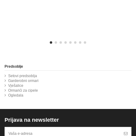
Predsoblje
Setovi predsoblja
Garderobni ormari
Vješalice
Ormarići za cipele
Ogledala
Prijava na newsletter