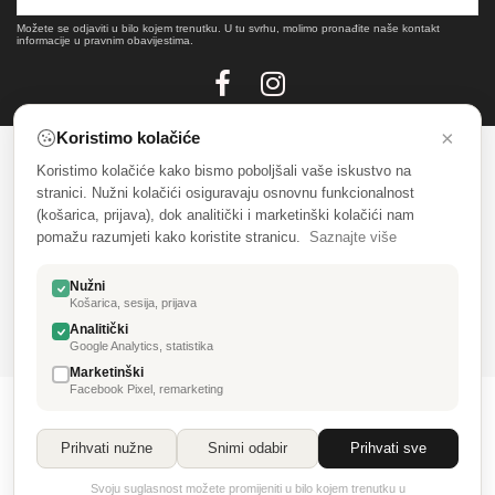
Možete se odjaviti u bilo kojem trenutku. U tu svrhu, molimo pronađite naše kontakt
informacije u pravnim obavijestima.
×
Koristimo kolačiće
Koristimo kolačiće kako bismo poboljšali vaše iskustvo na
SALONI NAMJEŠTAJA CENTAR
stranici. Nužni kolačići osiguravaju osnovnu funkcionalnost
(košarica, prijava), dok analitički i marketinški kolačići nam
INFORMACIJE
pomažu razumjeti kako koristite stranicu.
Saznajte više
KATALOG
Nužni
Košarica, sesija, prijava
MOJ RAČUN
Analitički
Google Analytics, statistika
Marketinški
Facebook Pixel, remarketing
Prihvati nužne
Snimi odabir
Prihvati sve
© Saloni namještaja Centar & 3D laser design
Svoju suglasnost možete promijeniti u bilo kojem trenutku u