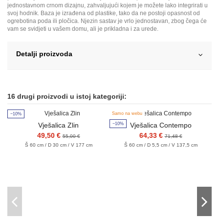
jednostavnom crnom dizajnu, zahvaljujući kojem je možete lako integrirati u
svoj hodnik. Baza je izrađena od plastike, tako da ne postoji opasnost od
ogrebotina poda ili pločica. Njezin sastav je vrlo jednostavan, zbog čega će
vam se svidjeti u vašem domu, ali je prikladna i za urede.
Detalji proizvoda
16 drugi proizvodi u istoj kategoriji:
Samo na webu
−10%
−
−10%
Vješalica Zlin
Vješalica Contempo
49,50 €
64,33 €
55,00 €
71,48 €
Š 60 cm / D 30 cm / V 177 cm
Š 60 cm / D 5,5 cm / V 137,5 cm