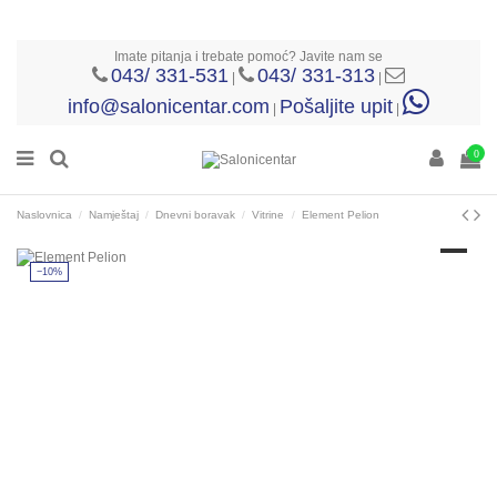
Imate pitanja i trebate pomoć? Javite nam se
043/ 331-531
043/ 331-313
|
|
info@salonicentar.com
Pošaljite upit
|
|
0
Naslovnica
Namještaj
Dnevni boravak
Vitrine
Element Pelion
−10%