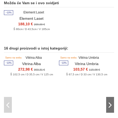
Možda će Vam se i ovo svidjeti
−10%
Element Laset
188,10 €
209,00 €
Š 80cm / D 43,5cm / V 185cm
16 drugi proizvodi u istoj kategoriji:
Samo na webu
Samo na webu
−
−10%
−10%
Vitrina Alba
Vitrina Umbria
272,98 €
103,57 €
303,31 €
115,08 €
Š 102,5 cm / D 35,5 cm / V 125 cm
Š 67,5 cm / D 33 cm / V 130,5 cm