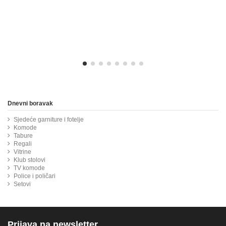
Dnevni boravak
Sjedeće garniture i fotelje
Komode
Tabure
Regali
Vitrine
Klub stolovi
TV komode
Police i poličari
Setovi
Prijava na newsletter