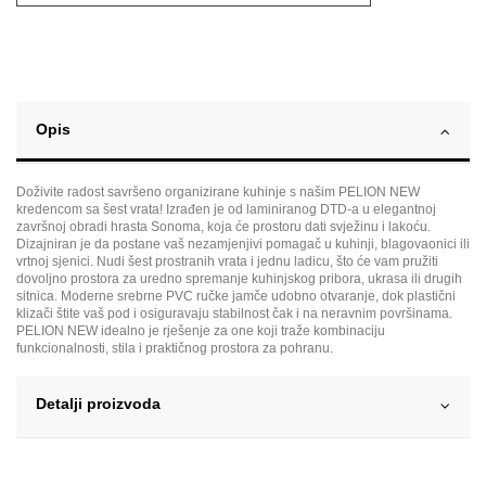
Opis
Doživite radost savršeno organizirane kuhinje s našim PELION NEW
kredencom sa šest vrata! Izrađen je od laminiranog DTD-a u elegantnoj
završnoj obradi hrasta Sonoma, koja će prostoru dati svježinu i lakoću.
Dizajniran je da postane vaš nezamjenjivi pomagač u kuhinji, blagovaonici ili
vrtnoj sjenici. Nudi šest prostranih vrata i jednu ladicu, što će vam pružiti
dovoljno prostora za uredno spremanje kuhinjskog pribora, ukrasa ili drugih
sitnica. Moderne srebrne PVC ručke jamče udobno otvaranje, dok plastični
klizači štite vaš pod i osiguravaju stabilnost čak i na neravnim površinama.
PELION NEW idealno je rješenje za one koji traže kombinaciju
funkcionalnosti, stila i praktičnog prostora za pohranu.
Detalji proizvoda