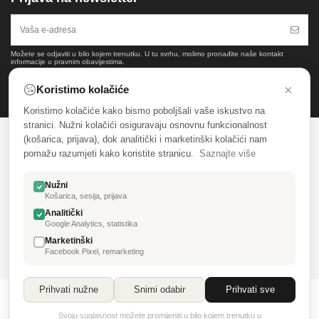
Možete se odjaviti u bilo kojem trenutku. U tu svrhu, molimo pronađite naše kontakt
informacije u pravnim obavijestima.
×
Koristimo kolačiće
Koristimo kolačiće kako bismo poboljšali vaše iskustvo na
stranici. Nužni kolačići osiguravaju osnovnu funkcionalnost
(košarica, prijava), dok analitički i marketinški kolačići nam
SALONI NAMJEŠTAJA CENTAR
pomažu razumjeti kako koristite stranicu.
Saznajte više
INFORMACIJE
Nužni
Košarica, sesija, prijava
KATALOG
Analitički
Google Analytics, statistika
MOJ RAČUN
Marketinški
Facebook Pixel, remarketing
Prihvati nužne
Snimi odabir
Prihvati sve
© Saloni namještaja Centar & 3D laser design
Svoju suglasnost možete promijeniti u bilo kojem trenutku u