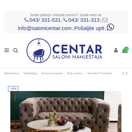
Imate pitanja i trebate pomoć? Javite nam se
043/ 331-531
043/ 331-313
|
|
info@salonicentar.com
Pošaljite upit
|
|
0
Naslovnica
Namještaj
Dnevni boravak
Klub stolovi
Stol klub Portafino
−10%