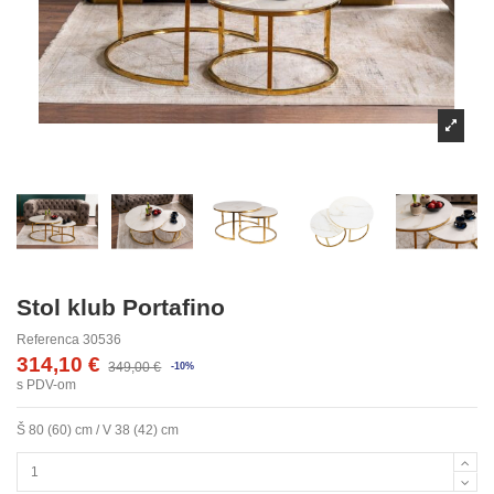
Stol klub Portafino
Referenca
30536
314,10 €
349,00 €
-10%
s PDV-om
Š 80 (60) cm / V 38 (42) cm