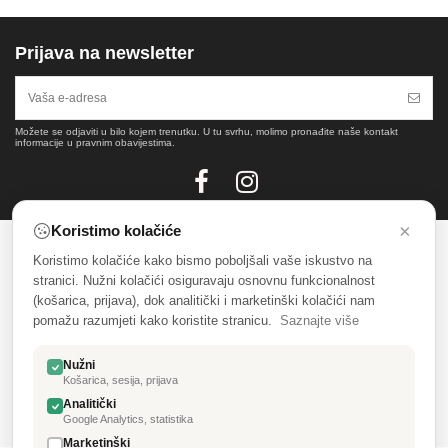
Prijava na newsletter
Možete se odjaviti u bilo kojem trenutku. U tu svrhu, molimo pronađite naše kontakt
informacije u pravnim obavijestima.
×
Koristimo kolačiće
Koristimo kolačiće kako bismo poboljšali vaše iskustvo na
SALONI NAMJEŠTAJA CENTAR
stranici. Nužni kolačići osiguravaju osnovnu funkcionalnost
(košarica, prijava), dok analitički i marketinški kolačići nam
INFORMACIJE
pomažu razumjeti kako koristite stranicu.
Saznajte više
KATALOG
Nužni
Košarica, sesija, prijava
MOJ RAČUN
Analitički
Google Analytics, statistika
Marketinški