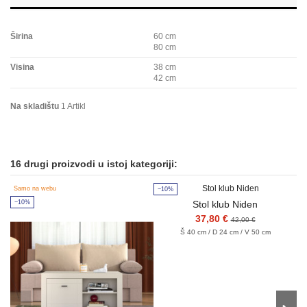
Širina
60 cm
80 cm
Visina
38 cm
42 cm
Na skladištu
1 Artikl
16 drugi proizvodi u istoj kategoriji:
Samo na webu
−10%
−
−10%
Stol klub Niden
37,80 €
42,00 €
Š 40 cm / D 24 cm / V 50 cm