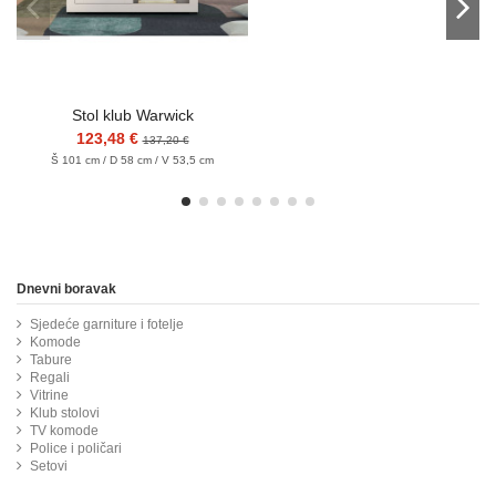
Stol klub Warwick
123,48 €
137,20 €
Š 101 cm / D 58 cm / V 53,5 cm
Dnevni boravak
Sjedeće garniture i fotelje
Komode
Tabure
Regali
Vitrine
Klub stolovi
TV komode
Police i poličari
Setovi