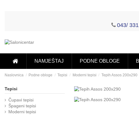
043/ 331
NAMJEŠTAJ
PODNE OBLOGE
B
Naslovnica
Podne obloge
Tepisi
Moderni tepisi
Tepih Assos 200x290
Tepisi
Čupavi tepisi
Špageni tepisi
Moderni tepisi