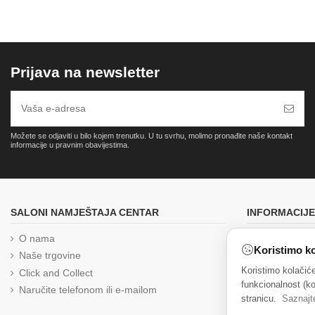
Prijava na newsletter
Možete se odjaviti u bilo kojem trenutku. U tu svrhu, molimo pronađite naše kontakt
informacije u pravnim obavijestima.
SALONI NAMJEŠTAJA CENTAR
INFORMACIJE
O nama
Brza i pouzd
Koristimo ko
Naše trgovine
Uvjeti prodaj
Koristimo kolačić
Click and Collect
Izjava o priva
funkcionalnost (ko
Naručite telefonom ili e-mailom
Reklamacija
stranicu.
Saznajt
Kolačići