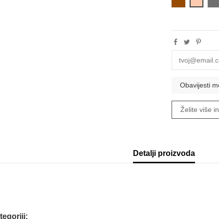
Smeđa
Krem
S
Želite više 
Detalji proizvoda
tegoriji: