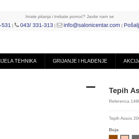
Imate pitanja i trebate pomoć? Javite nam se
-531
043/ 331-313
info@salonicentar.com
Pošalj
|
|
|
IJELA TEHNIKA
GRIJANJE I HLAĐENJE
AKCIJ
Tepih A
Referenca
148
Tepih Assos 200
Boja