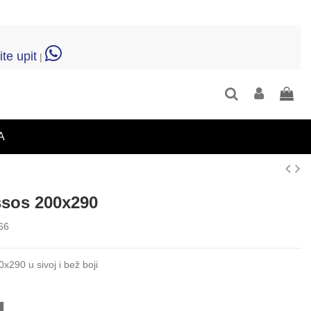
ite upit
|
A
ssos 200x290
66
x290 u sivoj i bež boji