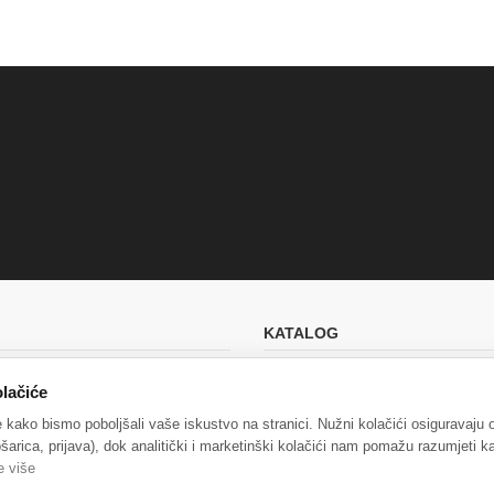
KATALOG
ana dostava
Akcije
lačiće
e
Novi proizvodi
e kako bismo poboljšali vaše iskustvo na stranici. Nužni kolačići osiguravaju
tnosti
Najprodavanije
šarica, prijava), dok analitički i marketinški kolačići nam pomažu razumjeti ka
e više