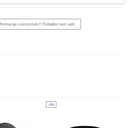
informacija o proizvodu? Pošaljite nam upit.
−5%
−