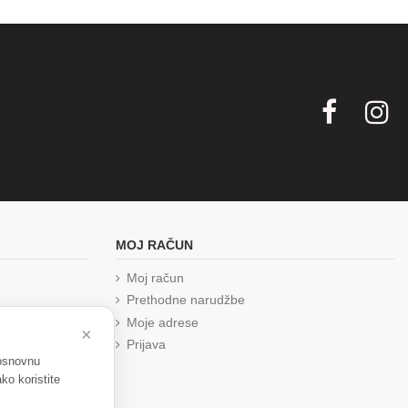
MOJ RAČUN
Moj račun
Prethodne narudžbe
Moje adrese
×
Prijava
 osnovnu
ko koristite