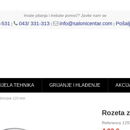
Imate pitanja i trebate pomoć? Javite nam se
-531
043/ 331-313
info@salonicentar.com
Pošalj
|
|
|
IJELA TEHNIKA
GRIJANJE I HLAĐENJE
AKCIJ
 dimnjak 120 mm
Rozeta 
Referenca
129