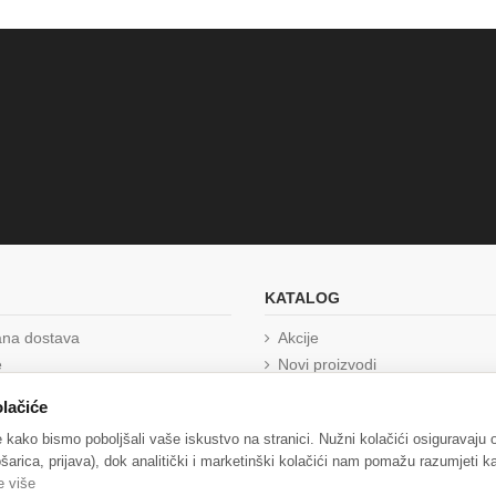
KATALOG
ana dostava
Akcije
e
Novi proizvodi
tnosti
Najprodavanije
lačiće
e kako bismo poboljšali vaše iskustvo na stranici. Nužni kolačići osiguravaju
šarica, prijava), dok analitički i marketinški kolačići nam pomažu razumjeti ka
nih podataka (GDPR)
e više