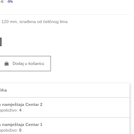
 €
-5%
: 120 mm, izrađena od čeličnog lima
nox
Dodaj u košaricu
liha
 namještaja Centar 2
položivo
:
4
.
 namještaja Centar 1
položivo
:
0
.