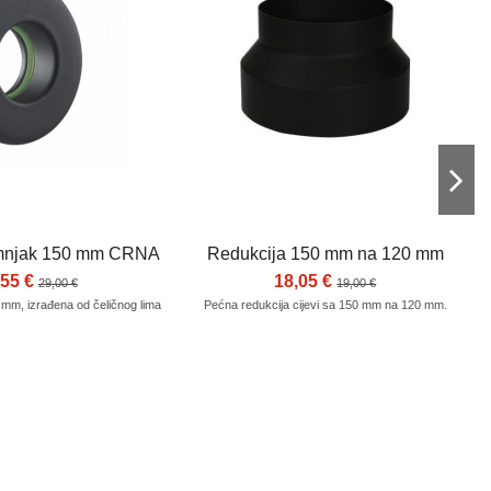
imnjak 150 mm CRNA
Redukcija 150 mm na 120 mm
,55 €
18,05 €
29,00 €
19,00 €
 mm, izrađena od čeličnog lima
Pećna redukcija cijevi sa 150 mm na 120 mm.