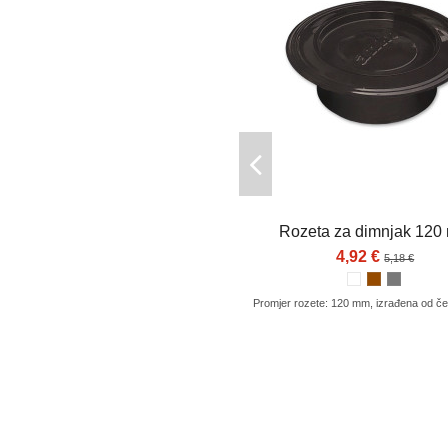
Rozeta za dimnjak 120
4,92 €
5,18 €
Promjer rozete: 120 mm, izrađena od čel