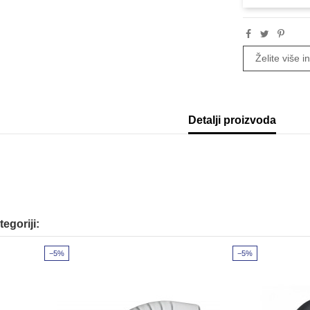
Želite više 
Detalji proizvoda
tegoriji:
−5%
−5%