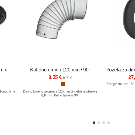
 mm
Koljeno dimno 120 mm / 90°
Rozeta za d
8,55 €
27
9,00 €
Promjer rozete: 150
ičnog lima
Dimno koljeno promjera 120 mm te debljine stijenke
0,6 mm. Kut koljena je 90°