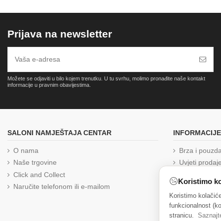
Prijava na newsletter
Možete se odjaviti u bilo kojem trenutku. U tu svrhu, molimo pronađite naše kontakt
informacije u pravnim obavijestima.
SALONI NAMJEŠTAJA CENTAR
INFORMACIJE
O nama
Brza i pouzd
Naše trgovine
Uvjeti prodaj
Click and Collect
Izjava o priva
Koristimo ko
Naručite telefonom ili e-mailom
Reklamacija
Koristimo kolačić
Kolačići
funkcionalnost (ko
Zaštita osob
stranicu.
Saznajt