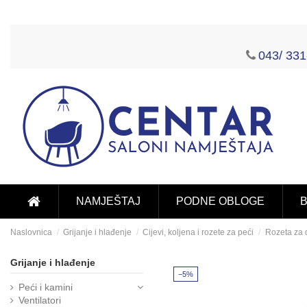
043/ 331
NAMJEŠTAJ
PODNE OBLOGE
B
Naslovnica
Grijanje i hlađenje
Cijevi, koljena i rozete za peći
Rozeta za
Grijanje i hlađenje
−5%
Peći i kamini
Ventilatori