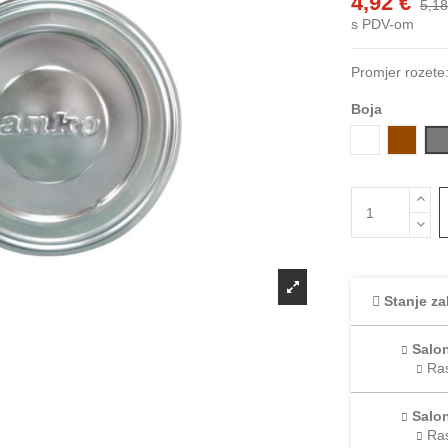
4,92 €
5,18
s PDV-om
Promjer rozete
Boja
Bijela
Smeđa
I
Stanje za
Salon
Ras
Salon
Ras