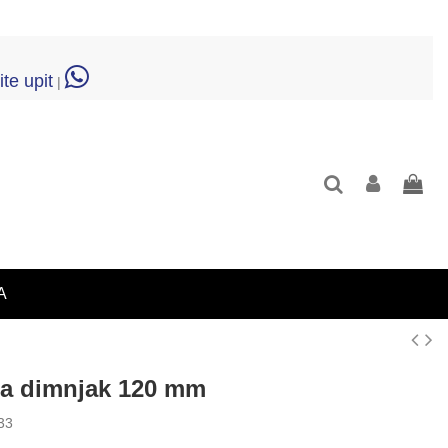
ite upit
|
A
za dimnjak 120 mm
33